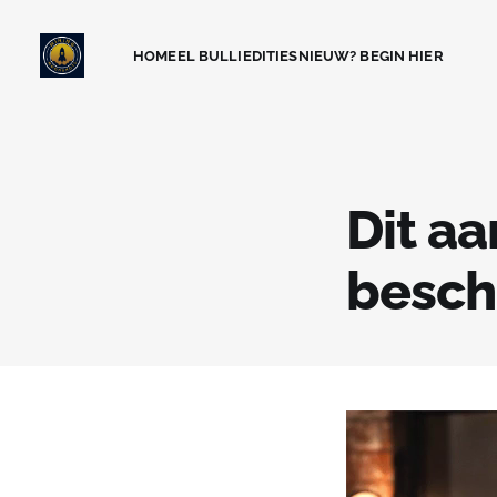
HOME
EL BULLI
EDITIES
NIEUW? BEGIN HIER
Dit aa
besch